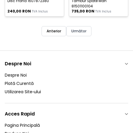
Disc Frana 1607872380
Tambur Spate Man
81501100104
240,00
RON
735,00
RON
TVA Inclus
TVA Inclus
Anterior
Următor
Despre Noi
Despre Noi
Plată Curentă
Utilizarea Site‑ului
Acces Rapid
Pagina Principală