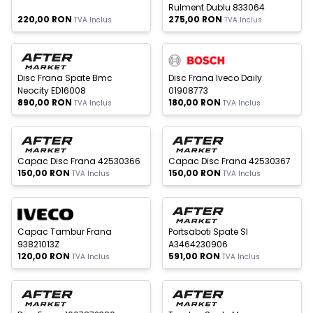
Rulment Dublu 833064
220,00
RON
275,00
RON
TVA Inclus
TVA Inclus
c Epuizat
Stoc Epuizat
Nou
Nou
Disc Frana Spate Bmc
Disc Frana Iveco Daily
Neocity ED16008
01908773
890,00
RON
180,00
RON
TVA Inclus
TVA Inclus
c Epuizat
Stoc Epuizat
Nou
Nou
Capac Disc Frana 42530366
Capac Disc Frana 42530367
150,00
RON
150,00
RON
TVA Inclus
TVA Inclus
c Epuizat
Stoc Epuizat
Nou
Nou
Capac Tambur Frana
Portsaboti Spate Sl
93821013Z
A3464230906
120,00
RON
591,00
RON
TVA Inclus
TVA Inclus
c Epuizat
Stoc Epuizat
Nou
Nou