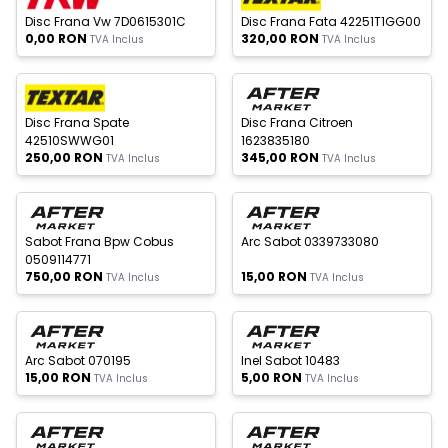
Disc Frana Vw 7D0615301C
Disc Frana Fata 42251T1GG00
0,00
RON
320,00
RON
TVA Inclus
TVA Inclus
c Epuizat
Stoc Epuizat
Disc Frana Spate
Disc Frana Citroen
42510SWWG01
1623835180
250,00
RON
345,00
RON
TVA Inclus
TVA Inclus
c Epuizat
Stoc Epuizat
Sabot Frana Bpw Cobus
Arc Sabot 0339733080
0509114771
750,00
RON
15,00
RON
TVA Inclus
TVA Inclus
c Epuizat
Stoc Epuizat
Arc Sabot 070195
Inel Sabot 10483
15,00
RON
5,00
RON
TVA Inclus
TVA Inclus
c Epuizat