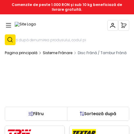
Comenzile de peste 1.000 RON și sub 10 kg beneficiază de
livrare gratuită.
Contul Meu
Coșu
Înregistrează-T
Pagina principală
Sisteme Frânare
Disc Frână / Tambur Frână
Filtru
Sortează după
c Epuizat
Stoc Epuizat