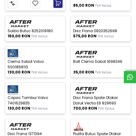
85,00
RON
TVA Inclus
c Epuizat
Stoc Epuizat
Nou
Nou
Saiba Butuc 8252019180
Disc Frana 0820352698
150,00
RON
575,00
RON
TVA Inclus
TVA Inclus
c Epuizat
Stoc Epuizat
Nou
Nou
S
u
p
o
r
t
W
h
a
t
s
A
p
Clema Sabot Volvo
Bolt Clema Sabot 1698346
5001868113
130,00
RON
35,00
RON
TVA Inclus
TVA Inclus
c Epuizat
Stoc Epuizat
Nou
Nou
Capac Tambur Volvo
Disc Frana Spate Otokar
7401629835
Doruk Vectio E6 829693
130,00
RON
700,00
RON
TVA Inclus
TVA Inclus
c Epuizat
Stoc Epuizat
Nou
Nou
Disc Frana 1371394
Piulita Butuc Spate Otokar