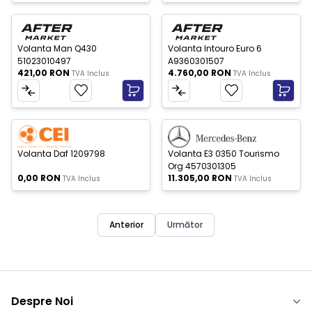
Nou
Nou
Volanta Man Q430
Volanta Intouro Euro 6
51023010497
A9360301507
421,00
RON
4.760,00
RON
TVA Inclus
TVA Inclus
c Epuizat
Stoc Epuizat
Nou
Nou
Volanta Daf 1209798
Volanta E3 0350 Tourismo
Org 4570301305
0,00
RON
11.305,00
RON
TVA Inclus
TVA Inclus
Anterior
Următor
Despre Noi