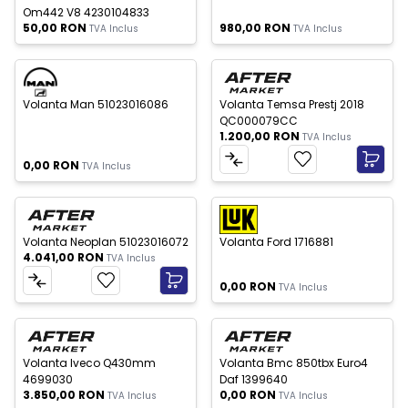
Om442 V8 4230104833
50,00
RON
980,00
RON
TVA Inclus
TVA Inclus
c Epuizat
Nou
Nou
Volanta Man 51023016086
Volanta Temsa Prestj 2018
QC000079CC
1.200,00
RON
TVA Inclus
0,00
RON
TVA Inclus
Stoc Epuizat
Nou
Nou
Volanta Neoplan 51023016072
Volanta Ford 1716881
4.041,00
RON
TVA Inclus
0,00
RON
TVA Inclus
c Epuizat
Stoc Epuizat
Nou
Nou
Volanta Iveco Q430mm
Volanta Bmc 850tbx Euro4
4699030
Daf 1399640
3.850,00
RON
0,00
RON
TVA Inclus
TVA Inclus