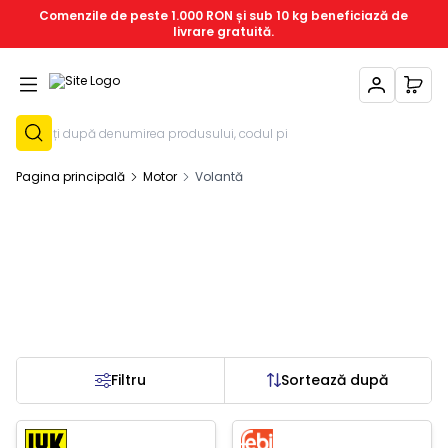
Comenzile de peste 1.000 RON și sub 10 kg beneficiază de
livrare gratuită.
Contul Meu
Coșu
Înregistrează-T
Pagina principală
Motor
Volantă
Filtru
Sortează după
c Epuizat
Stoc Epuizat