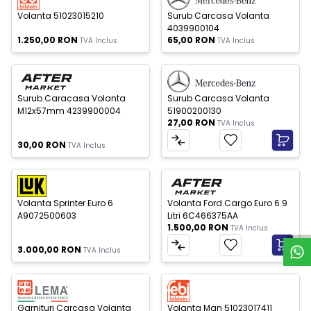
Volanta 51023015210
Surub Carcasa Volanta
4039900104
1.250,00
RON
65,00
RON
TVA Inclus
TVA Inclus
c Epuizat
Nou
Nou
Surub Caracasa Volanta
Surub Carcasa Volanta
M12x57mm 4239900004
51900200130
27,00
RON
TVA Inclus
30,00
RON
TVA Inclus
c Epuizat
Nou
Nou
Volanta Sprinter Euro 6
Volanta Ford Cargo Euro 6 9
S
u
p
o
r
t
W
h
a
t
s
A
p
A9072500603
Litri 6C466375AA
1.500,00
RON
TVA Inclus
3.000,00
RON
TVA Inclus
c Epuizat
Stoc Epuizat
Nou
Nou
Garnituri Carcasa Volanta
Volanta Man 51023017411