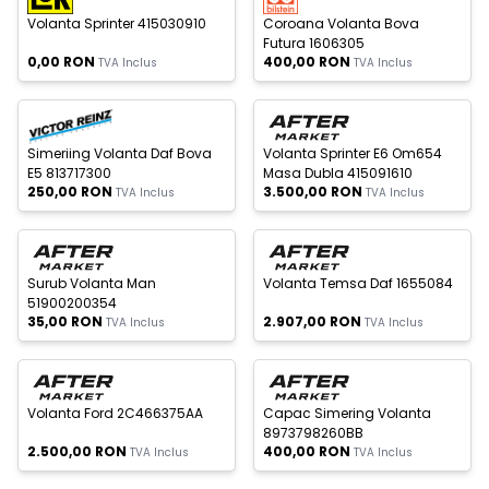
Volanta Sprinter 415030910
Coroana Volanta Bova
Futura 1606305
0,00
RON
400,00
RON
TVA Inclus
TVA Inclus
c Epuizat
Stoc Epuizat
Simeriing Volanta Daf Bova
Volanta Sprinter E6 Om654
E5 813717300
Masa Dubla 415091610
250,00
RON
3.500,00
RON
TVA Inclus
TVA Inclus
c Epuizat
Stoc Epuizat
Nou
Surub Volanta Man
Volanta Temsa Daf 1655084
51900200354
35,00
RON
2.907,00
RON
TVA Inclus
TVA Inclus
c Epuizat
Stoc Epuizat
Nou
Nou
Volanta Ford 2C466375AA
Capac Simering Volanta
8973798260BB
2.500,00
RON
400,00
RON
TVA Inclus
TVA Inclus