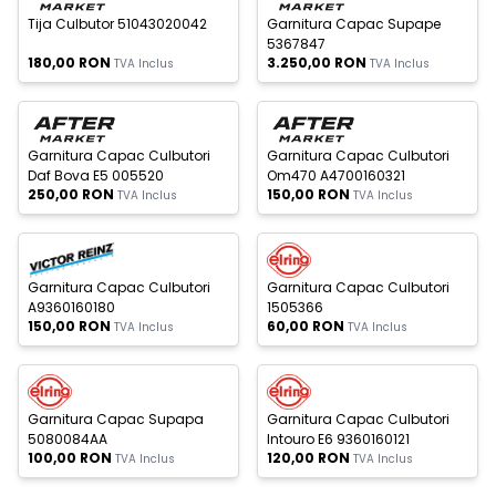
Tija Culbutor 51043020042
Garnitura Capac Supape
5367847
180,00
RON
3.250,00
RON
TVA Inclus
TVA Inclus
c Epuizat
Stoc Epuizat
Nou
Garnitura Capac Culbutori
Garnitura Capac Culbutori
Daf Bova E5 005520
Om470 A4700160321
250,00
RON
150,00
RON
TVA Inclus
TVA Inclus
c Epuizat
Stoc Epuizat
Nou
Nou
Garnitura Capac Culbutori
Garnitura Capac Culbutori
A9360160180
1505366
150,00
RON
60,00
RON
TVA Inclus
TVA Inclus
c Epuizat
Stoc Epuizat
Nou
Nou
Garnitura Capac Supapa
Garnitura Capac Culbutori
5080084AA
Intouro E6 9360160121
100,00
RON
120,00
RON
TVA Inclus
TVA Inclus