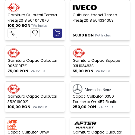
Stoc Epuizat
Nou
Nou
Garnitura Culbutori Temsa
Culbutor+tachet Temsa
Prestij 2018 504047676
Prestij 2018 504334053
100,00
RON
TVA Inclus
50,00
RON
TVA Inclus
c Epuizat
Stoc Epuizat
Nou
Nou
Garnitura Capac Culbutori
Garnitura Capac Supape
9060101721
03L103483S
75,00
RON
55,00
RON
TVA Inclus
TVA Inclus
c Epuizat
Stoc Epuizat
Nou
Nou
Garnitura Capac Culbutori
Capac Culbutori 0350
3520160921
Tourismo Om457 Plastic
100,00
RON
250,00
RON
A4570100930
TVA Inclus
TVA Inclus
c Epuizat
Nou
Nou
Capac Culbutori Bmw
Garnitura Capac Culbutori