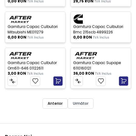
0,00
RON
29,75
RON
TVA Inclus
TVA Inclus
c Epuizat
Stoc Epuizat
Nou
Nou
Garnitura Capac Culbutori
Garnitura Capac Culbutori
Mitsubishi ME011279
Bmc 215scb 4899226
0,00
RON
0,00
RON
TVA Inclus
TVA Inclus
Nou
Nou
Garnitura Capac Culbutor
Garnitura Capac Supape
Om611-646 01122611
6110160121
3,00
RON
36,00
RON
TVA Inclus
TVA Inclus
Anterior
Următor