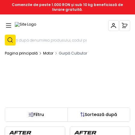
Comenzile de peste 1.000 RON și sub 10 kg beneficiază de
livrare gratuită.
Contul Meu
Coșu
Înregistrează-T
Pagina principală
Motor
Gurpă Culbutor
Filtru
Sortează după
c Epuizat
Stoc Epuizat