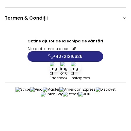
Termen & Condiții
Obține ajutor de la echipa de vânzări
Ai o problemă cu produsul?
+40721216626
Facebook
X
İnstagram