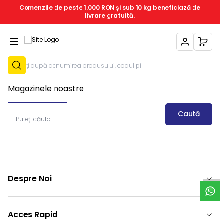
Comenzile de peste 1.000 RON și sub 10 kg beneficiază de
livrare gratuită.
Contul Meu
Coșu
Înregistrează-T
Magazinele noastre
Caută
Puteți căuta
S
u
p
o
r
t
W
h
a
t
s
A
p
Despre Noi
Acces Rapid