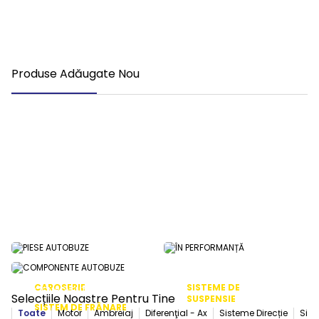
Produse Adăugate Nou
c Epuizat
Stoc Epuizat
Sto
Furtun Apa Adblue
Bara Directie Iveco 0015538907
4274050094
0,00
RON
0,00
RON
TVA Inclus
TVA Inclus
PIESE AUTOBUZE
ÎN PERFORMANȚĂ
CAROSERIE
SISTEME DE
COMPONENTE AUTOBUZE
Selecțiile Noastre Pentru Tine
SUSPENSIE
SISTEM DE FRÂNARE
Toate
Motor
Ambreiaj
Diferenţial - Ax
Sisteme Direcție
Sist