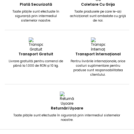
Plată Securizată
Coletare Cu Grija
Toate plățile sunt efectuate în
Toate produsele pe care le-ați
siguranță prin intermediul
achiziționat sunt ambalate cu grijă
sistemelor noastre.
de noi.
Transport Gratuit
Transport İnternațional
Livrare gratuită pentru comenzi de
Pentru livrările internaționale, orice
până la 1.000 de RON și 10 kg.
costuri suplimentare pentru
produse sunt responsabilitatea
clientului.
Returnări Ușoare
Toate plățile sunt efectuate în siguranță prin intermediul sistemelor
noastre.