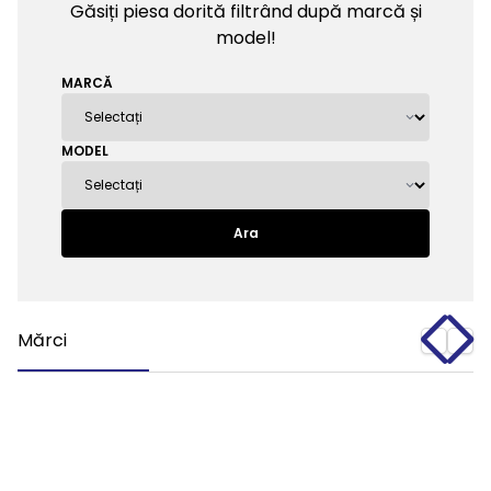
Găsiți piesa dorită filtrând după marcă și
model!
MARCĂ
MODEL
Ara
Mărci
BMC
BOSCH
CASTROL
DAF