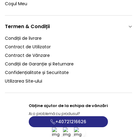
Coşul Meu
Termen & Condiții
Condiții de livrare
Contract de Utilizator
Contract de Vânzare
Condiții de Garanție și Returnare
Confidențialitate și Securitate
Utilizarea Site‑ului
Obține ajutor de la echipa de vânzări
Ai o problemă cu produsul?
+40721216626
Facebook
X
İnstagram