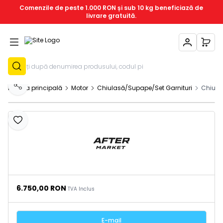
Comenzile de peste 1.000 RON și sub 10 kg beneficiază de
livrare gratuită.
Contul Meu
Coșu
Înregistrează-T
Pagina principală
Motor
Chiulasă/Supape/Set Garnituri
Chiula
Distribuie
Adaugă la favorite
6.750,00
RON
TVA Inclus
E-mail