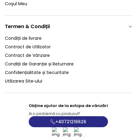
Coşul Meu
Termen & Condiții
Condiții de livrare
Contract de Utilizator
Contract de Vânzare
Condiții de Garanție și Returnare
Confidențialitate și Securitate
Utilizarea Site‑ului
Obține ajutor de la echipa de vânzări
Ai o problemă cu produsul?
+40721216626
Facebook
X
İnstagram