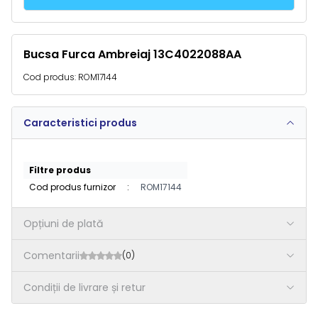
Bucsa Furca Ambreiaj 13C4022088AA
Cod produs:
ROM17144
Caracteristici produs
Filtre produs
Cod produs furnizor
:
ROM17144
Opțiuni de plată
Comentarii
(0)
Condiții de livrare și retur