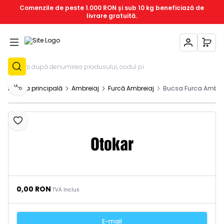
Comenzile de peste 1.000 RON și sub 10 kg beneficiază de
livrare gratuită.
Contul Meu
Coșu
Înregistrează-T
Pagina principală
Ambreiaj
Furcă Ambreiaj
Bucsa Furca Ambre
Distribuie
Adaugă la favorite
0,00
RON
TVA Inclus
E-mail