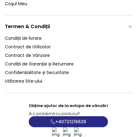
Coşul Meu
Termen & Condiții
Condiții de livrare
Contract de Utilizator
Contract de Vânzare
Condiții de Garanție și Returnare
Confidențialitate și Securitate
Utilizarea Site‑ului
Obține ajutor de la echipa de vânzări
Ai o problemă cu produsul?
+40721216626
Facebook
X
İnstagram