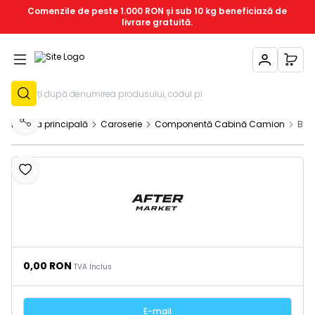
Comenzile de peste 1.000 RON și sub 10 kg beneficiază de
livrare gratuită.
Contul Meu
Coșu
Înregistrează-T
Pagina principală
Caroserie
Componentă Cabină Camion
Buc
Distribuie
Adaugă la favorite
0,00
RON
TVA Inclus
E-mail