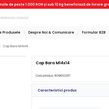
ile de peste 1.000 RON și sub 10 kg beneficiază de livrare gr
e Produsele
Despre Noi & Comunicare
Formular B2B
Cap Bara M14x14
Cap Bara M14x14
Cod produs:
ROM00297
Caracteristici produs