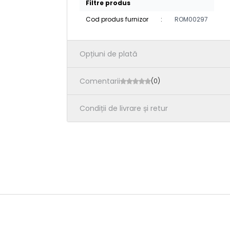
Filtre produs
Cod produs furnizor
:
ROM00297
Opțiuni de plată
Comentarii
(0)
Condiții de livrare și retur
Nou