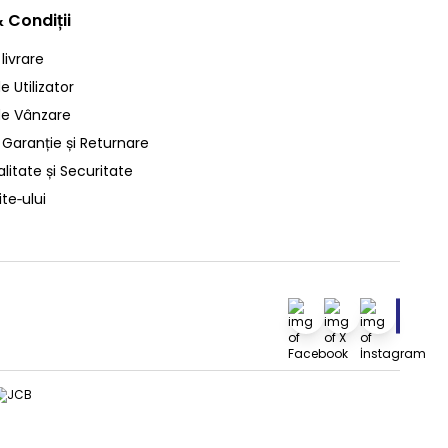
 Condiții
 livrare
 Utilizator
de Vânzare
 Garanție și Returnare
litate și Securitate
ite‑ului
Facebook
X
İnstagra