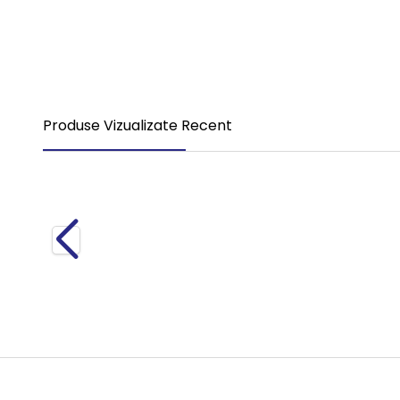
Compresor Aer 0350 Tourismo 1 Piston S4123520270
4.700,00
RON
TVA Inclus
Produse Vizualizate Recent
Nou
Compresor Aer 0350 Tourismo 1 Piston S4123520270
4.700,00
RON
TVA Inclus