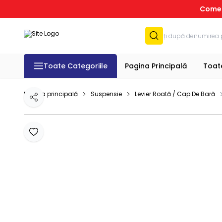
Comenz
Toate Categoriile
Pagina Principală
Toat
Pagina principală
Suspensie
Levier Roată / Cap De Bară
Distribuie
Adaugă la favorite