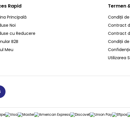
ces Rapid
Termen &
ina Principală
Condiții de
duse Noi
Contract de
duse cu Reducere
Contract 
mular B2B
Condiții de
ul Meu
Confidenția
Utilizarea S
6