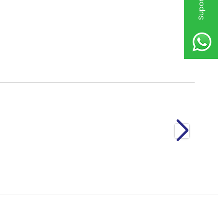
Compresor Aer Autobuz 2 Piston 4571302915
6.000,00
RON
TVA Inclus
Nou
Compresor Aer Autobuz 2 Piston 4571302915
6.000,00
RON
TVA Inclus