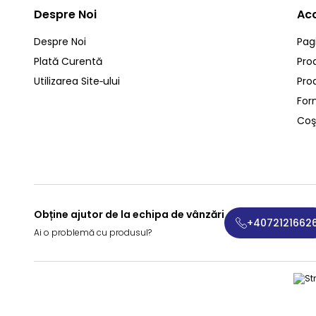
Despre Noi
Ac
Despre Noi
Pag
Plată Curentă
Pro
Utilizarea Site‑ului
Pro
For
Coş
Obține ajutor de la echipa de vânzări
+4072121662
Ai o problemă cu produsul?