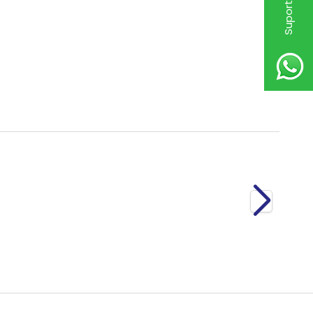
Compresor Aer Autobuz 2 Piston 4571302915
6.000,00
RON
TVA Inclus
Nou
Compresor Aer Autobuz 2 Piston 4571302915
6.000,00
RON
TVA Inclus