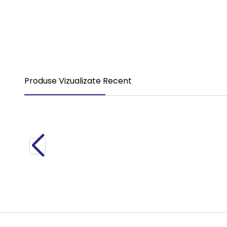
Compresor Aer 0350 Tourismo 1 Piston S4123520270
4.700,00
RON
TVA Inclus
Produse Vizualizate Recent
Nou
Compresor Aer 0350 Tourismo 1 Piston S4123520270
4.700,00
RON
TVA Inclus