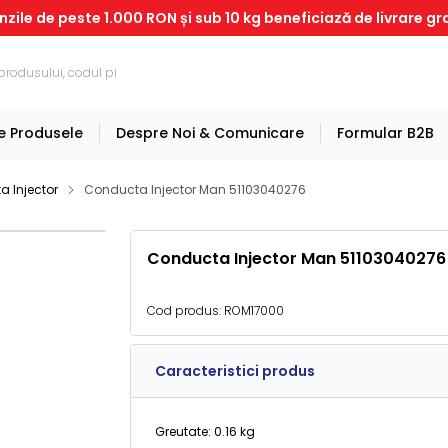
ile de peste 1.000 RON și sub 10 kg beneficiază de livrare gr
e Produsele
Despre Noi & Comunicare
Formular B2B
a Injector
Conducta Injector Man 51103040276
Conducta Injector Man 51103040276
Cod produs:
ROM17000
Caracteristici produs
Greutate: 0.16 kg