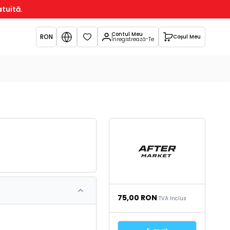
atuită.
Contul Meu
RON
Coșul Meu
Favorite
Înregistrează-Te
75,00
RON
TVA Inclus