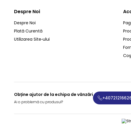
Despre Noi
Ac
Despre Noi
Pag
Plată Curentă
Pro
Utilizarea Site‑ului
Pro
For
Coş
Obține ajutor de la echipa de vânzări
+4072121662
Ai o problemă cu produsul?