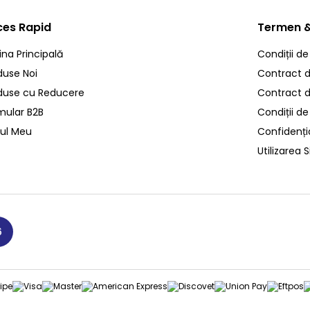
ces Rapid
Termen &
ina Principală
Condiții de
duse Noi
Contract de
duse cu Reducere
Contract 
mular B2B
Condiții de
ul Meu
Confidenția
Utilizarea S
6