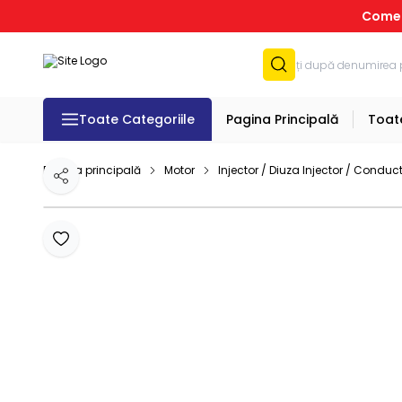
Comenz
Toate Categoriile
Pagina Principală
Toat
Pagina principală
Motor
Injector / Diuza Injector / Conduct
Distribuie
Adaugă la favorite