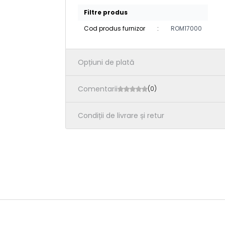
Filtre produs
Cod produs furnizor
:
ROM17000
Opțiuni de plată
Comentarii
(0)
Condiții de livrare și retur
Nou