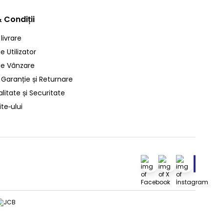
 Condiții
 livrare
 Utilizator
de Vânzare
 Garanție și Returnare
litate și Securitate
ite‑ului
Facebook
X
İnstagra