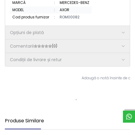
MARCĂ
:
MERCEDES-BENZ
MODEL
:
AXOR
Cod produs furnizor
:
ROM00082
Opțiuni de plată
Comentarii
(0)
Condiții de livrare și retur
Adaugă o notă înainte de a 
S
u
p
o
r
t
W
h
a
t
s
A
p
Produse Similare