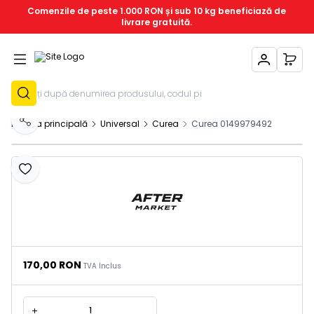
Comenzile de peste 1.000 RON și sub 10 kg beneficiază de
livrare gratuită.
Contul Meu
Coșu
Înregistrează-T
Pagina principală
Universal
Curea
Curea 0149979492
Distribuie
Adaugă la favorite
170,00
RON
TVA Inclus