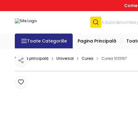
Comenz
Toate Categoriile
Pagina Principală
Toat
Pagina principală
Universal
Curea
Curea 1013197
Distribuie
Adaugă la favorite