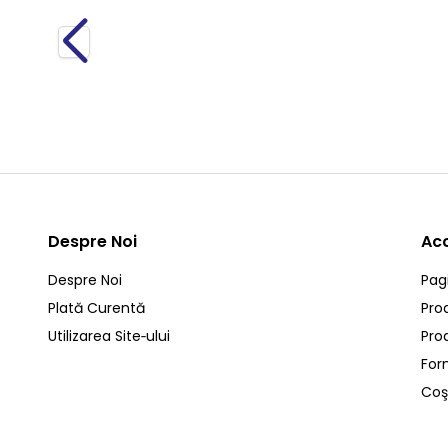
Compresor Aer 0350 Tourismo 1 Piston S4123520270
4.700,00
RON
TVA Inclus
Despre Noi
Ac
Despre Noi
Pag
Plată Curentă
Pro
Utilizarea Site‑ului
Pro
For
Coş