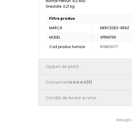
Număr nervuri: 6,0 buc.
Greutate: 0,21 kg
Filtre produs
MARCĂ
:
MERCEDES-BENZ
MODEL
:
SPRINTER
Cod produs furnizor
:
ROM00177
Opțiuni de plată
Comentarii
(0)
Condiții de livrare și retur
Adaugă o