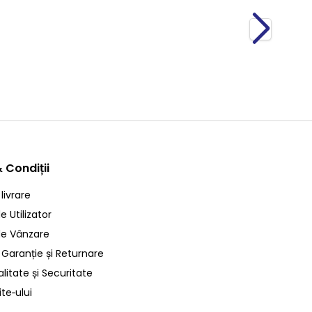
Compresor Aer Autobuz 2 Piston 4571302915
6.000,00
RON
TVA Inclus
 Condiții
 livrare
 Utilizator
de Vânzare
 Garanție și Returnare
litate și Securitate
ite‑ului