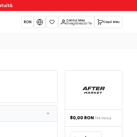
atuită.
Contul Meu
RON
Coșul Meu
Favorite
Înregistrează-Te
80,00
RON
TVA Inclus