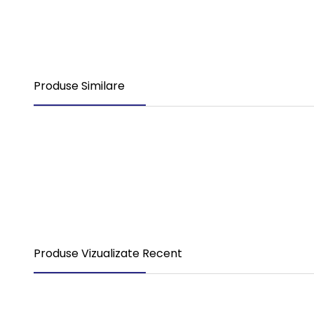
Produse Similare
Nou
Compresor Aer 0350 Tourismo 1 Piston S4123520270
4.700,00
RON
TVA Inclus
Produse Vizualizate Recent
Nou