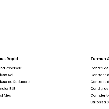
Compressor Aer Man 51540007113
(1)
3.591,00
RON
TVA Inclus
ces Rapid
Termen &
ina Principală
Condiții de
duse Noi
Contract de
duse cu Reducere
Contract 
mular B2B
Condiții de
ul Meu
Confidenția
Utilizarea S