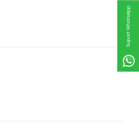
Suport WhatsApp
Nou
Compresor Aer Autobuz 2 Piston 4571302915
6.000,00
RON
TVA Inclus
Nou