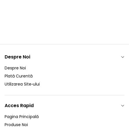
1 Piston S4123520270
51540007113
(1)
4.700,00
RON
3.591,00
RON
TVA Inclus
TVA Inclus
Despre Noi
Despre Noi
Plată Curentă
Utilizarea Site‑ului
Acces Rapid
Pagina Principală
Produse Noi