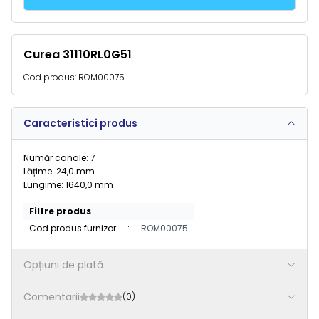
Curea 31110RL0G51
Cod produs:
ROM00075
Caracteristici produs
Număr canale: 7
Lățime: 24,0 mm
Lungime: 1640,0 mm
Filtre produs
Cod produs furnizor
:
ROM00075
Opțiuni de plată
Comentarii
(0)