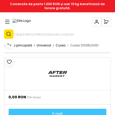
Comenzile de peste 1.000 RON și sub 10 kg beneficiază de
livrare gratuită.
Contul Meu
Coșu
Înregistrează-T
Pagina principală
Universal
Curea
Curea 31110RL0G51
Distribuie
Adaugă la favorite
0,00
RON
TVA Inclus
E-mail