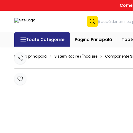
Comenz
Toate Categoriile
Pagina Principală
Toat
Pagina principală
Sistem Răcire / Încălzire
Componente Si
Distribuie
Adaugă la favorite