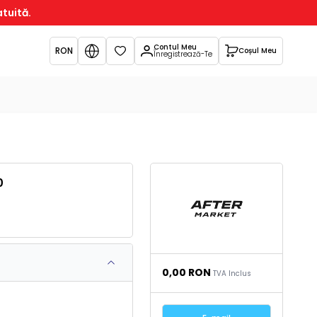
atuită.
Contul Meu
RON
Coșul Meu
Favorite
Înregistrează-Te
0
0,00
RON
TVA Inclus