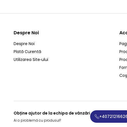
Despre Noi
Ac
Despre Noi
Pag
Plată Curentă
Pro
Utilizarea Site‑ului
Pro
For
Coş
Obține ajutor de la echipa de vânzări
+4072121662
Ai o problemă cu produsul?