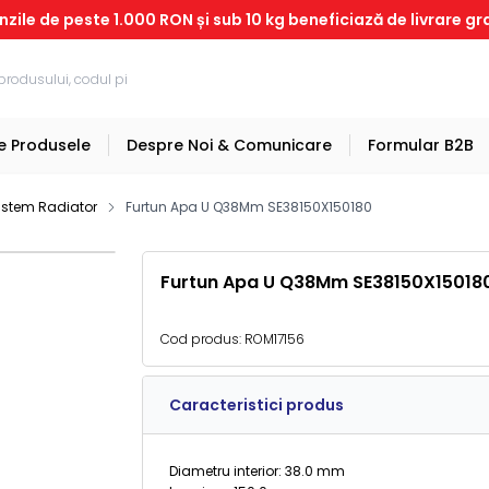
ile de peste 1.000 RON și sub 10 kg beneficiază de livrare gr
e Produsele
Despre Noi & Comunicare
Formular B2B
stem Radiator
Furtun Apa U Q38Mm SE38150X150180
Furtun Apa U Q38Mm SE38150X15018
Cod produs:
ROM17156
Caracteristici produs
Diametru interior: 38.0 mm