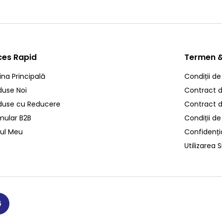
ces Rapid
Termen &
ina Principală
Condiții de
duse Noi
Contract de
duse cu Reducere
Contract 
mular B2B
Condiții de
ul Meu
Confidenția
Utilizarea S
6