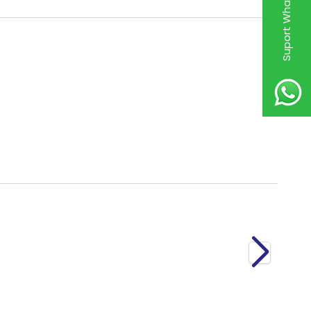
Suport WhatsApp
Nou
Compresor Aer Autobuz 2 Piston 4571302915
6.000,00
RON
TVA Inclus
Nou
Compresor Aer Autobuz 2 Piston 4571302915
6.000,00
RON
TVA Inclus