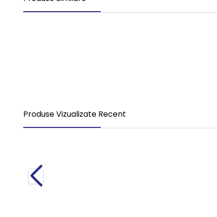
Nou
Compresor Aer 0350 Tourismo 1 Piston S4123520270
4.700,00
RON
TVA Inclus
Produse Vizualizate Recent
Nou
Compresor Aer 0350 Tourismo 1 Piston S4123520270
4.700,00
RON
TVA Inclus