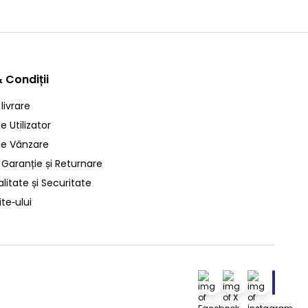
 Condiții
 livrare
 Utilizator
de Vânzare
 Garanție și Returnare
litate și Securitate
ite‑ului
Facebook
X
İnstagra