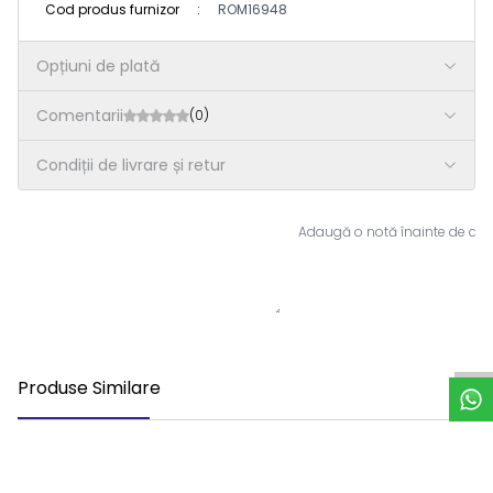
Cod produs furnizor
:
ROM16948
Opțiuni de plată
Comentarii
(0)
Condiții de livrare și retur
Adaugă o notă înainte de a 
S
u
p
o
r
t
W
h
a
t
s
A
p
Produse Similare
Nou
Nou
Compresor Aer 0350 Tourismo
Compressor Aer Man