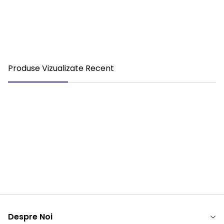
1 Piston S4123520270
51540007113
(1)
4.700,00
RON
3.591,00
RON
TVA Inclus
TVA Inclus
Produse Vizualizate Recent
Nou
Nou
Compresor Aer 0350 Tourismo
Compressor Aer Man
1 Piston S4123520270
51540007113
(1)
4.700,00
RON
3.591,00
RON
TVA Inclus
TVA Inclus
Despre Noi