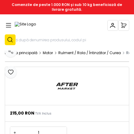
Comenzile de peste 1.000 RON și sub 10 kg beneficiază de
livrare gratuită.
Contul Meu
Coșu
Înregistrează-T
Pagina principală
Motor
Rulment / Rola / Întinzător / Curea
Rol
Distribuie
Adaugă la favorite
215,00
RON
TVA Inclus