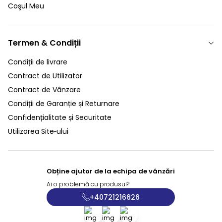
Coşul Meu
Termen & Condiții
Condiții de livrare
Contract de Utilizator
Contract de Vânzare
Condiții de Garanție și Returnare
Confidențialitate și Securitate
Utilizarea Site‑ului
Obține ajutor de la echipa de vânzări
Ai o problemă cu produsul?
+40721216626
Facebook
X
İnstagram