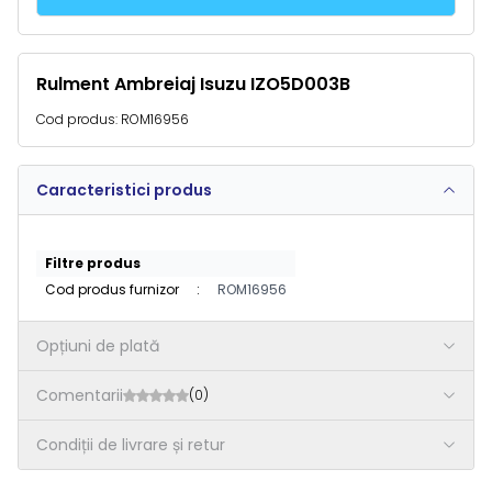
Rulment Ambreiaj Isuzu IZO5D003B
Cod produs:
ROM16956
Caracteristici produs
Filtre produs
Cod produs furnizor
:
ROM16956
Opțiuni de plată
Comentarii
(0)
Condiții de livrare și retur