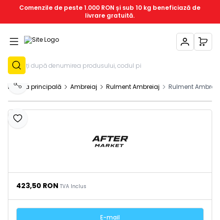
Comenzile de peste 1.000 RON și sub 10 kg beneficiază de
livrare gratuită.
Contul Meu
Coșu
Înregistrează-T
Pagina principală
Ambreiaj
Rulment Ambreiaj
Rulment Ambreia
Distribuie
Adaugă la favorite
423,50
RON
TVA Inclus
E-mail