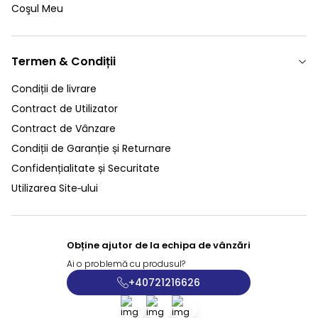
Coşul Meu
Termen & Condiții
Condiții de livrare
Contract de Utilizator
Contract de Vânzare
Condiții de Garanție și Returnare
Confidențialitate și Securitate
Utilizarea Site‑ului
Obține ajutor de la echipa de vânzări
Ai o problemă cu produsul?
+40721216626
Facebook
X
İnstagram