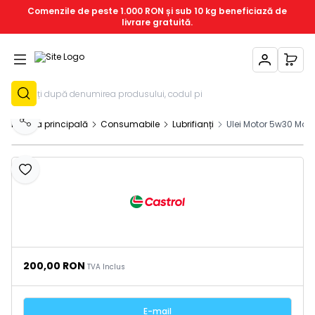
Comenzile de peste 1.000 RON și sub 10 kg beneficiază de
livrare gratuită.
Contul Meu
Coșu
Înregistrează-T
Pagina principală
Consumabile
Lubrifianți
Ulei Motor 5w30 Ma
Distribuie
Adaugă la favorite
200,00
RON
TVA Inclus
E-mail