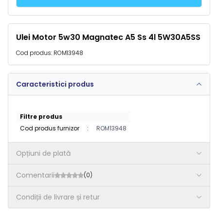
Ulei Motor 5w30 Magnatec A5 Ss 4l 5W30A5SS
Cod produs:
ROM13948
Caracteristici produs
Filtre produs
Cod produs furnizor
:
ROM13948
Opțiuni de plată
Comentarii
(0)
Condiții de livrare și retur