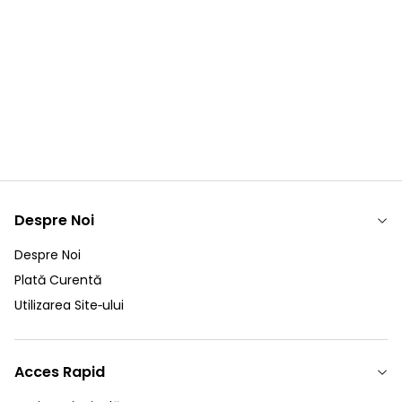
Nou
Nou
Compresor Aer 0350 Tourismo
Compressor Aer Man
1 Piston S4123520270
51540007113
(1)
4.700,00
RON
3.591,00
RON
TVA Inclus
TVA Inclus
Despre Noi
Despre Noi
Plată Curentă
Utilizarea Site‑ului
Acces Rapid