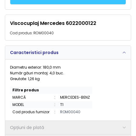
Viscocuplaj Mercedes 6022000122
Cod produs:
ROM00040
Caracteristici produs
Diametru exterior: 180,0 mm
Număr găuri montaj: 4,0 buc.
Greutate: 1,26 kg
Filtre produs
MARCĂ
:
MERCEDES-BENZ
MODEL
:
T1
Cod produs furnizor
:
ROM00040
Opțiuni de plată