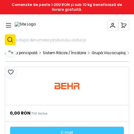
Comenzile de peste 1.000 RON și sub 10 kg beneficiază de
livrare gratuită.
Contul Meu
Coșu
Înregistrează-T
Pagina principală
Sistem Răcire / Încălzire
Grupă Viscocuplaj
V
Distribuie
Adaugă la favorite
0,00
RON
TVA Inclus
E-mail