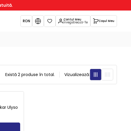
atuită.
Contul Meu
RON
Coșul Meu
Favorite
Înregistrează-Te
Există
2
produse în total.
Vizualizează:
kar Ulyso