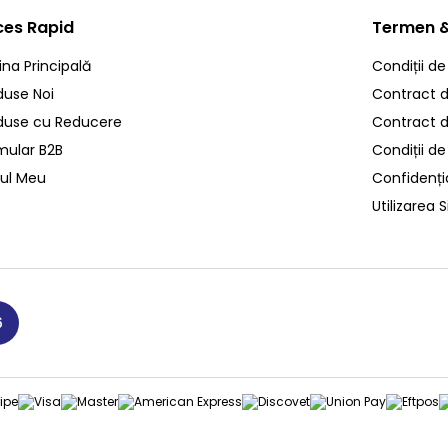
ces Rapid
Termen &
ina Principală
Condiții de
duse Noi
Contract de
duse cu Reducere
Contract 
mular B2B
Condiții de
ul Meu
Confidenția
Utilizarea S
6