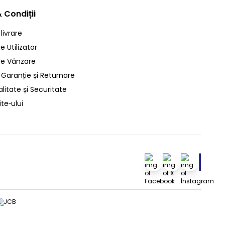
 Condiții
 livrare
 Utilizator
de Vânzare
 Garanție și Returnare
litate și Securitate
ite‑ului
Facebook
X
İnstagra