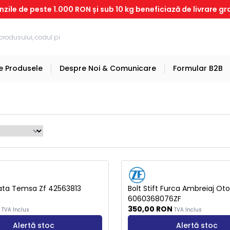
ile de peste 1.000 RON și sub 10 kg beneficiază de livrare gr
e Produsele
Despre Noi & Comunicare
Formular B2B
Stoc Epuizat
Fata Temsa Zf 42563813
Bolt Stift Furca Ambreiaj Oto
6060368076ZF
N
350,00
RON
TVA Inclus
TVA Inclus
Alertă stoc
Alertă stoc