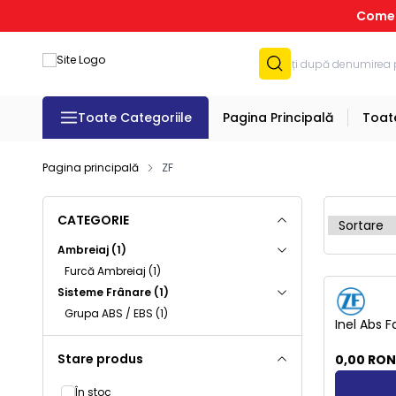
Comenz
Toate Categoriile
Pagina Principală
Toat
Pagina principală
ZF
CATEGORIE
Ambreiaj
(1)
Furcă Ambreiaj
(1)
Stoc Epuizat
Sisteme Frânare
(1)
Grupa ABS / EBS
(1)
Inel Abs 
Stare produs
0,00
RO
În stoc