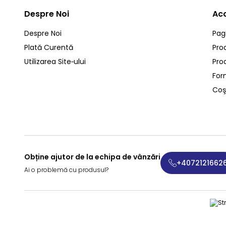
Despre Noi
Ac
Despre Noi
Pag
Plată Curentă
Pro
Utilizarea Site‑ului
Pro
For
Coş
Obține ajutor de la echipa de vânzări
+4072121662
Ai o problemă cu produsul?